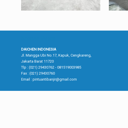
Kantor Pusat
DAICHEN INDONESIA
Jl. Mangga Ubi No.17, Kapuk, Cengkareng,
Jakarta Barat 11720
Tlp : (021) 29430762 - 081519003985
Fax : (021) 29430760
Email :
pintuantibanjir@gmail.com