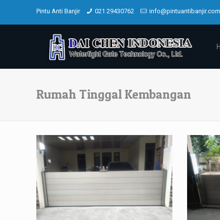
Pintu Anti Banjir
021 29430762
info@pintuantibanjir.co
Rumah Tinggal Kembangan