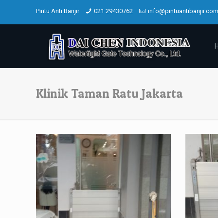
Pintu Anti Banjir
021 29430762
info@pintuantibanjir.co
Klinik Taman Ratu Jakarta