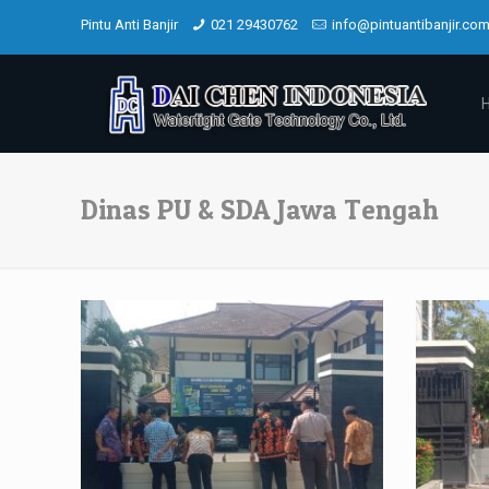
Pintu Anti Banjir
021 29430762
info@pintuantibanjir.co
Dinas PU & SDA Jawa Tengah