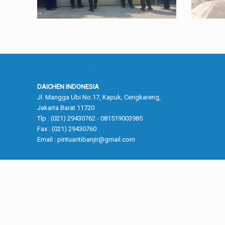
Kantor Pusat
DAICHEN INDONESIA
Jl. Mangga Ubi No.17, Kapuk, Cengkareng,
Jakarta Barat 11720
Tlp : (021) 29430762 - 081519003985
Fax : (021) 29430760
Email :
pintuantibanjir@gmail.com